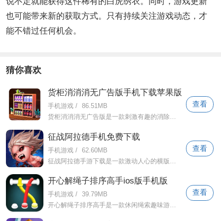
说不定就能获得这件稀有的白虎绣衣。同时，游戏更新
也可能带来新的获取方式。只有持续关注游戏动态，才
能不错过任何机会。
猜你喜欢
货柜消消消无广告版手机下载苹果版
查看
手机游戏
/
86.51MB
货柜消消消无广告版是一款刺激有趣的消除游戏。游戏中，玩家需要通过消除相同颜色的容器来获得高分。玩法简单易懂，但需要玩家灵活运用策略
征战阿拉德手机免费下载
查看
手机游戏
/
62.60MB
征战阿拉德手游下载是一款激动人心的横版卷轴格斗手游，带玩家进入充满奇幻与挑战的阿拉德大陆。在这里，你将扮演一名英雄战士，面对无尽的
开心解绳子排序高手ios版手机版
查看
手机游戏
/
39.79MB
开心解绳子排序高手是一款休闲绳索趣味游戏。灯光、音乐都很到位，给你带来无尽的乐趣。玩法新颖，各类音乐十分精彩，团体氛围活跃。在快乐